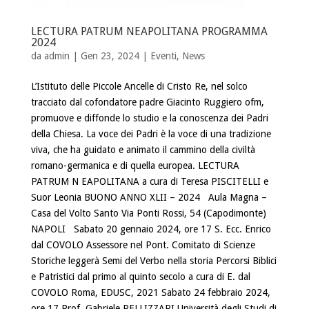
LECTURA PATRUM NEAPOLITANA PROGRAMMA
2024
da
admin
| Gen 23, 2024 |
Eventi
,
News
L’Istituto delle Piccole Ancelle di Cristo Re, nel solco
tracciato dal cofondatore padre Giacinto Ruggiero ofm,
promuove e diffonde lo studio e la conoscenza dei Padri
della Chiesa. La voce dei Padri è la voce di una tradizione
viva, che ha guidato e animato il cammino della civiltà
romano-germanica e di quella europea. LECTURA
PATRUM N EAPOLITANA a cura di Teresa PISCITELLI e
Suor Leonia BUONO ANNO XLII – 2024 Aula Magna –
Casa del Volto Santo Via Ponti Rossi, 54 (Capodimonte)
NAPOLI Sabato 20 gennaio 2024, ore 17 S. Ecc. Enrico
dal COVOLO Assessore nel Pont. Comitato di Scienze
Storiche leggerà Semi del Verbo nella storia Percorsi Biblici
e Patristici dal primo al quinto secolo a cura di E. dal
COVOLO Roma, EDUSC, 2021 Sabato 24 febbraio 2024,
ore 17 Prof. Gabriele PELLIZZARI Università degli Studi di