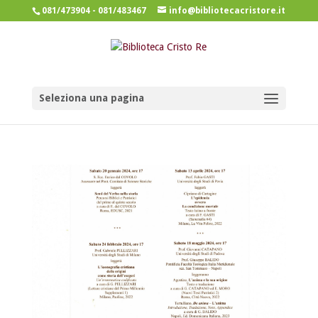
081/473904 - 081/483467
info@bibliotecacristore.it
Seleziona una pagina