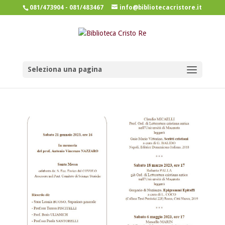
081/473904 - 081/483467
info@bibliotecacristore.it
Seleziona una pagina