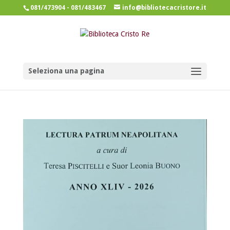
081/473904 - 081/483467
info@bibliotecacristore.it
Seleziona una pagina