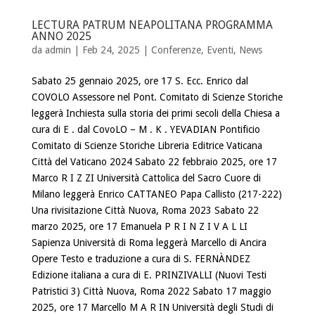
LECTURA PATRUM NEAPOLITANA PROGRAMMA
ANNO 2025
da
admin
| Feb 24, 2025 |
Conferenze
,
Eventi
,
News
Sabato 25 gennaio 2025, ore 17 S. Ecc. Enrico dal
COVOLO Assessore nel Pont. Comitato di Scienze Storiche
leggerà Inchiesta sulla storia dei primi secoli della Chiesa a
cura di E . dal CovoLO – M . K . YEVADIAN Pontificio
Comitato di Scienze Storiche Libreria Editrice Vaticana
Città del Vaticano 2024 Sabato 22 febbraio 2025, ore 17
Marco R I Z ZI Università Cattolica del Sacro Cuore di
Milano leggerà Enrico CATTANEO Papa Callisto (217-222)
Una rivisitazione Città Nuova, Roma 2023 Sabato 22
marzo 2025, ore 17 Emanuela P R I N Z I V A L LI
Sapienza Università di Roma leggerà Marcello di Ancira
Opere Testo e traduzione a cura di S. FERNÀNDEZ
Edizione italiana a cura di E. PRINZIVALLI (Nuovi Testi
Patristici 3) Città Nuova, Roma 2022 Sabato 17 maggio
2025, ore 17 Marcello M A R IN Università degli Studi di