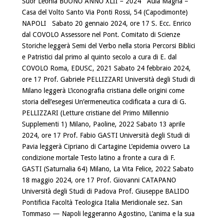
Suor Leonia BUONO ANNO XLII – 2024 Aula Magna –
Casa del Volto Santo Via Ponti Rossi, 54 (Capodimonte)
NAPOLI Sabato 20 gennaio 2024, ore 17 S. Ecc. Enrico
dal COVOLO Assessore nel Pont. Comitato di Scienze
Storiche leggerà Semi del Verbo nella storia Percorsi Biblici
e Patristici dal primo al quinto secolo a cura di E. dal
COVOLO Roma, EDUSC, 2021 Sabato 24 febbraio 2024,
ore 17 Prof. Gabriele PELLIZZARI Università degli Studi di
Milano leggerà L’iconografia cristiana delle origini come
storia dell’esegesi Un’ermeneutica codificata a cura di G.
PELLIZZARI (Letture cristiane del Primo Millennio
Supplementi 1) Milano, Paoline, 2022 Sabato 13 aprile
2024, ore 17 Prof. Fabio GASTI Università degli Studi di
Pavia leggerà Cipriano di Cartagine L’epidemia ovvero La
condizione mortale Testo latino a fronte a cura di F.
GASTI (Saturnalia 64) Milano, La Vita Felice, 2022 Sabato
18 maggio 2024, ore 17 Prof. Giovanni CATAPANO
Università degli Studi di Padova Prof. Giuseppe BALIDO
Pontificia Facoltà Teologica Italia Meridionale sez. San
Tommaso — Napoli leggeranno Agostino, L’anima e la sua