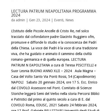
LECTURA PATRUM NEAPOLITANA PROGRAMMA
2024
da
admin
| Gen 23, 2024 |
Eventi
,
News
L’Istituto delle Piccole Ancelle di Cristo Re, nel solco
tracciato dal cofondatore padre Giacinto Ruggiero ofm,
promuove e diffonde lo studio e la conoscenza dei Padri
della Chiesa. La voce dei Padri è la voce di una tradizione
viva, che ha guidato e animato il cammino della civiltà
romano-germanica e di quella europea. LECTURA
PATRUM N EAPOLITANA a cura di Teresa PISCITELLI e
Suor Leonia BUONO ANNO XLII – 2024 Aula Magna –
Casa del Volto Santo Via Ponti Rossi, 54 (Capodimonte)
NAPOLI Sabato 20 gennaio 2024, ore 17 S. Ecc. Enrico
dal COVOLO Assessore nel Pont. Comitato di Scienze
Storiche leggerà Semi del Verbo nella storia Percorsi Biblici
e Patristici dal primo al quinto secolo a cura di E. dal
COVOLO Roma, EDUSC, 2021 Sabato 24 febbraio 2024,
ore 17 Prof. Gabriele PELLIZZARI Università degli Studi di