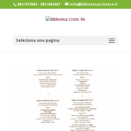
081/473904 - 081/483467
info@bibliotecacristore.it
Seleziona una pagina