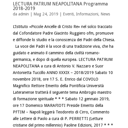
LECTURA PATRUM NEAPOLITANA Programma
2018-2019
da
admin
| Mag 24, 2019 |
Eventi
,
Informazioni
,
News
L’Istituto «Piccole Ancelle di Cristo Re» nel solco tracciato
dal Cofondatore Padre Giacinto Ruggiero ofm, promuove
e diffonde lo studio e la conoscenza dei Padri della Chiesa.
La voce dei Padri è la voce di una tradizione viva, che ha
guidato e animato il cammino della civiltà romano-
germanica, e dopo di quella europea. LECTURA PATRUM
NEAPOLITANA a cura di Antonio V. Nazzaro e Suor
Antonietta Tuccillo ANNO XXXIX – 2018/2019 Sabato 10
novembre 2018, ore 17 S. E. Enrico dal COVOLO
Magnifico Rettore Emerito della Pontificia Università
Lateranense tratterà il seguente tema Ambrogio maestro
di formazione spirituale * * * Sabato 12 gennaio 2019,
ore 17 Domenico MARAFIOTI Preside Emerito della
PFTIM – Napoli leggerà Teodoreto di Cirro, Commento
alle Lettere di Paolo a cura di P. PERRETTI (Letture
cristiane del primo millennio) Paoline Edizioni, 2017 * * *